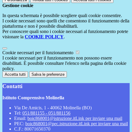
Gestione cookie
In questa schermata è possibile scegliere quali cookie consentire.
I cookie necessari sono quelli che consentono il funzionamento della
piattaforma e non è possibile disabilitarli.
Per conoscere quali sono i cookie necessari al funzionamento potete
visionare la
COOKIE POLICY
.
Cookie necessari per il funzionamento
I cookie necessari per il funzionamento non possono essere
disabilitati. È possibile consultare l'elenco nella pagina della cookie
policy.
Accetta tutti
Salva le preferenze
Contatti
Istituto Comprensivo Molinella
Via De Amicis, 1 - 40062 Molinella (BO)
Tel:
051/881155 - 051/881156
Email:
boic868001@istruzione.it
Link per inviare una mail
PEC:
boic868001@pec.istruzione.it
Link per inviare una mail
C.F.: 80071650370