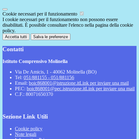
Cookie necessari per il funzionamento
I cookie necessari per il funzionamento non possono essere
disabilitati. È possibile consultare l'elenco nella pagina della cookie
policy.
Accetta tutti
Salva le preferenze
Contatti
Istituto Comprensivo Molinella
Via De Amicis, 1 - 40062 Molinella (BO)
Tel:
051/881155 - 051/881156
Email:
boic868001@istruzione.it
Link per inviare una mail
PEC:
boic868001@pec.istruzione.it
Link per inviare una mail
C.F.: 80071650370
Sezione Link Utili
Cookie policy
Note legali