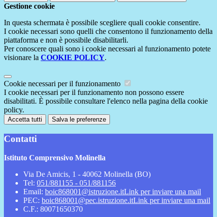
Gestione cookie
In questa schermata è possibile scegliere quali cookie consentire.
I cookie necessari sono quelli che consentono il funzionamento della
piattaforma e non è possibile disabilitarli.
Per conoscere quali sono i cookie necessari al funzionamento potete
visionare la
COOKIE POLICY
.
Cookie necessari per il funzionamento
I cookie necessari per il funzionamento non possono essere
disabilitati. È possibile consultare l'elenco nella pagina della cookie
policy.
Accetta tutti
Salva le preferenze
Contatti
Istituto Comprensivo Molinella
Via De Amicis, 1 - 40062 Molinella (BO)
Tel:
051/881155 - 051/881156
Email:
boic868001@istruzione.it
Link per inviare una mail
PEC:
boic868001@pec.istruzione.it
Link per inviare una mail
C.F.: 80071650370