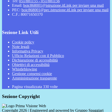
Tel:
051/881155 - 051/881156
Email:
boic868001@istruzione.it
Link per inviare una mail
PEC:
boic868001@pec.istruzione.it
Link per inviare una mail
C.F.: 80071650370
Sezione Link Utili
Cookie policy
Note legali
Informativa Privacy
Ufficio Relazioni con il Pubblico
Dichiarazione di accessibilità
Obiettivi di accessibilità
Whistleblowing
Gestione consensi cookie
Amministrazione trasparente
Pagina visualizzata
330
volte
Sezione Copyright
Copyright 2026 | Engineered and powered by Gruppo Spaggiari