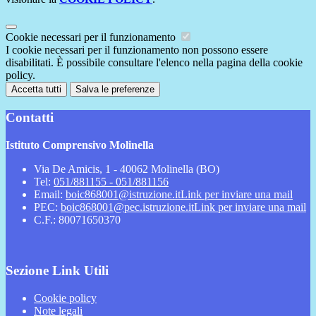
Cookie necessari per il funzionamento
I cookie necessari per il funzionamento non possono essere
disabilitati. È possibile consultare l'elenco nella pagina della cookie
policy.
Accetta tutti
Salva le preferenze
Contatti
Istituto Comprensivo Molinella
Via De Amicis, 1 - 40062 Molinella (BO)
Tel:
051/881155 - 051/881156
Email:
boic868001@istruzione.it
Link per inviare una mail
PEC:
boic868001@pec.istruzione.it
Link per inviare una mail
C.F.: 80071650370
Sezione Link Utili
Cookie policy
Note legali