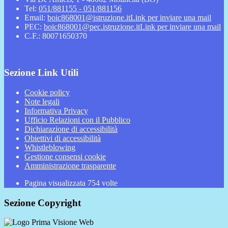
Tel:
051/881155 - 051/881156
Email:
boic868001@istruzione.it
Link per inviare una mail
PEC:
boic868001@pec.istruzione.it
Link per inviare una mail
C.F.: 80071650370
Sezione Link Utili
Cookie policy
Note legali
Informativa Privacy
Ufficio Relazioni con il Pubblico
Dichiarazione di accessibilità
Obiettivi di accessibilità
Whistleblowing
Gestione consensi cookie
Amministrazione trasparente
Pagina visualizzata
754
volte
Sezione Copyright