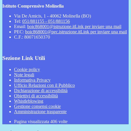
Istituto Comprensivo Molinella
Via De Amicis, 1 - 40062 Molinella (BO)
Tel:
051/881155 - 051/881156
Email:
boic868001@istruzione.it
Link per inviare una mail
PEC:
boic868001@pec.istruzione.it
Link per inviare una mail
C.F.: 80071650370
Sezione Link Utili
Cookie policy
Note legali
Informativa Privacy
Ufficio Relazioni con il Pubblico
Dichiarazione di accessibilità
Obiettivi di accessibilità
Whistleblowing
Gestione consensi cookie
Amministrazione trasparente
Pagina visualizzata
406
volte