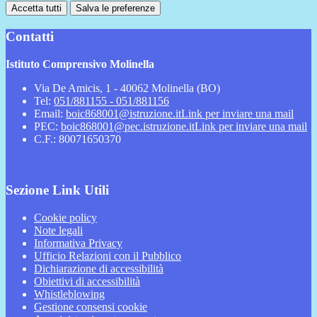
Accetta tutti
Salva le preferenze
Contatti
Istituto Comprensivo Molinella
Via De Amicis, 1 - 40062 Molinella (BO)
Tel:
051/881155 - 051/881156
Email:
boic868001@istruzione.it
Link per inviare una mail
PEC:
boic868001@pec.istruzione.it
Link per inviare una mail
C.F.: 80071650370
Sezione Link Utili
Cookie policy
Note legali
Informativa Privacy
Ufficio Relazioni con il Pubblico
Dichiarazione di accessibilità
Obiettivi di accessibilità
Whistleblowing
Gestione consensi cookie