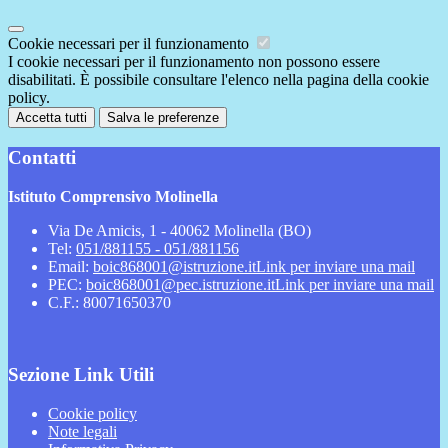
Cookie necessari per il funzionamento
I cookie necessari per il funzionamento non possono essere
disabilitati. È possibile consultare l'elenco nella pagina della cookie
policy.
Accetta tutti
Salva le preferenze
Contatti
Istituto Comprensivo Molinella
Via De Amicis, 1 - 40062 Molinella (BO)
Tel:
051/881155 - 051/881156
Email:
boic868001@istruzione.it
Link per inviare una mail
PEC:
boic868001@pec.istruzione.it
Link per inviare una mail
C.F.: 80071650370
Sezione Link Utili
Cookie policy
Note legali