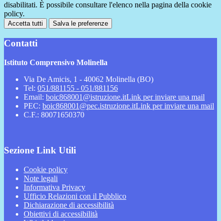
disabilitati. È possibile consultare l'elenco nella pagina della cookie
policy.
Accetta tutti
Salva le preferenze
Contatti
Istituto Comprensivo Molinella
Via De Amicis, 1 - 40062 Molinella (BO)
Tel:
051/881155 - 051/881156
Email:
boic868001@istruzione.it
Link per inviare una mail
PEC:
boic868001@pec.istruzione.it
Link per inviare una mail
C.F.: 80071650370
Sezione Link Utili
Cookie policy
Note legali
Informativa Privacy
Ufficio Relazioni con il Pubblico
Dichiarazione di accessibilità
Obiettivi di accessibilità