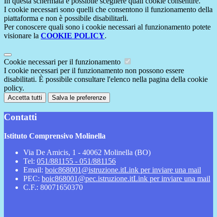
In questa schermata è possibile scegliere quali cookie consentire.
I cookie necessari sono quelli che consentono il funzionamento della
piattaforma e non è possibile disabilitarli.
Per conoscere quali sono i cookie necessari al funzionamento potete
visionare la
COOKIE POLICY
.
Cookie necessari per il funzionamento
I cookie necessari per il funzionamento non possono essere
disabilitati. È possibile consultare l'elenco nella pagina della cookie
policy.
Accetta tutti
Salva le preferenze
Contatti
Istituto Comprensivo Molinella
Via De Amicis, 1 - 40062 Molinella (BO)
Tel:
051/881155 - 051/881156
Email:
boic868001@istruzione.it
Link per inviare una mail
PEC:
boic868001@pec.istruzione.it
Link per inviare una mail
C.F.: 80071650370