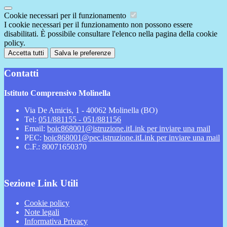
Cookie necessari per il funzionamento
I cookie necessari per il funzionamento non possono essere
disabilitati. È possibile consultare l'elenco nella pagina della cookie
policy.
Accetta tutti
Salva le preferenze
Contatti
Istituto Comprensivo Molinella
Via De Amicis, 1 - 40062 Molinella (BO)
Tel:
051/881155 - 051/881156
Email:
boic868001@istruzione.it
Link per inviare una mail
PEC:
boic868001@pec.istruzione.it
Link per inviare una mail
C.F.: 80071650370
Sezione Link Utili
Cookie policy
Note legali
Informativa Privacy