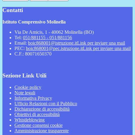
Contatti
Istituto Comprensivo Molinella
Via De Amicis, 1 - 40062 Molinella (BO)
Tel:
051/881155 - 051/881156
Email:
boic868001@istruzione.it
Link per inviare una mail
PEC:
boic868001@pec.istruzione.it
Link per inviare una mail
C.F.: 80071650370
Sezione Link Utili
Cookie policy
Note legali
Informativa Privacy
Ufficio Relazioni con il Pubblico
Dichiarazione di accessibilità
Obiettivi di accessibilità
Whistleblowing
Gestione consensi cookie
Amministrazione trasparente