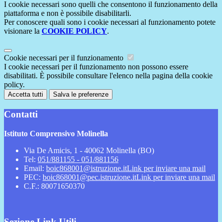
I cookie necessari sono quelli che consentono il funzionamento della
piattaforma e non è possibile disabilitarli.
Per conoscere quali sono i cookie necessari al funzionamento potete
visionare la
COOKIE POLICY
.
Cookie necessari per il funzionamento
I cookie necessari per il funzionamento non possono essere
disabilitati. È possibile consultare l'elenco nella pagina della cookie
policy.
Accetta tutti
Salva le preferenze
Contatti
Istituto Comprensivo Molinella
Via De Amicis, 1 - 40062 Molinella (BO)
Tel:
051/881155 - 051/881156
Email:
boic868001@istruzione.it
Link per inviare una mail
PEC:
boic868001@pec.istruzione.it
Link per inviare una mail
C.F.: 80071650370
Sezione Link Utili