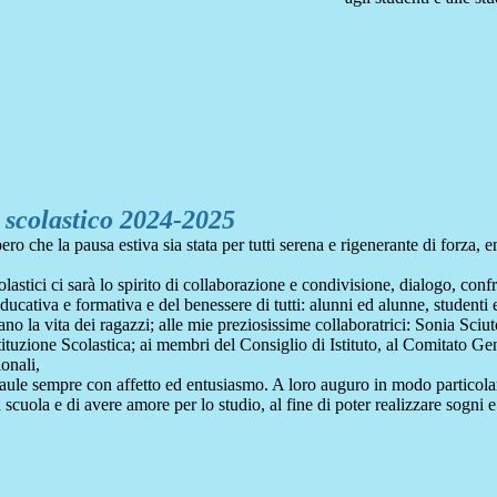
o scolastico 2024-2025
ro che la pausa estiva sia stata per tutti serena e rigenerante di forza
astici ci sarà lo spirito di collaborazione e condivisione, dialogo, confr
educativa e formativa e del benessere di tutti: alunni ed alunne, studenti 
la vita dei ragazzi; alle mie preziosissime collaboratrici: Sonia Sciut
uzione Scolastica; ai membri del Consiglio di Istituto, al Comitato Genit
onali,
lle aule sempre con affetto ed entusiasmo. A loro auguro in modo particol
 scuola e di avere amore per lo studio, al fine di poter realizzare sogni e