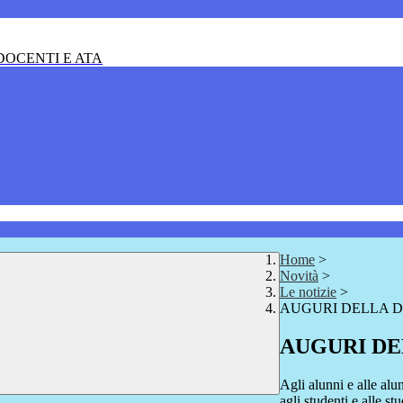
OCENTI E ATA
Home
>
Novità
>
Le notizie
>
AUGURI DELLA D
AUGURI DE
Agli alunni e alle alu
agli studenti e alle st