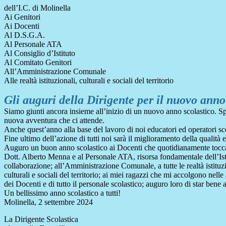
dell’I.C. di Molinella
Ai Genitori
Ai Docenti
Al D.S.G.A.
Al Personale ATA
Al Consiglio d’Istituto
Al Comitato Genitori
All’Amministrazione Comunale
Alle realtà istituzionali, culturali e sociali del territorio
Gli auguri della Dirigente per il nuovo ann
Siamo giunti ancora insieme all’inizio di un nuovo anno scolastico. Spe
nuova avventura che ci attende.
Anche quest’anno alla base del lavoro di noi educatori ed operatori scol
Fine ultimo dell’azione di tutti noi sarà il miglioramento della qualità 
Auguro un buon anno scolastico ai Docenti che quotidianamente toccano 
Dott. Alberto Menna e al Personale ATA, risorsa fondamentale dell’Istit
collaborazione; all’Amministrazione Comunale, a tutte le realtà istituzi
culturali e sociali del territorio; ai miei ragazzi che mi accolgono ne
dei Docenti e di tutto il personale scolastico; auguro loro di star bene a
Un bellissimo anno scolastico a tutti!
Molinella, 2 settembre 2024
La Dirigente Scolastica