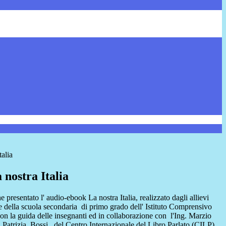
talia
 nostra Italia
e presentato l'
audio-ebook La nostra Italia
, realizzato dagli allievi
 e della scuola secondaria di primo grado dell' Istituto Comprensivo
con la guida delle insegnanti ed in collaborazione con l'Ing. Marzio
a Patrizia Bossi del Centro Internazionale del Libro Parlato
(CILP).