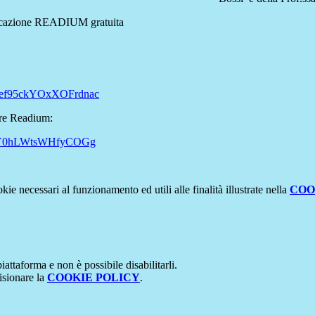
'applicazione READIUM gratuita
ef95ckYOxXOFrdnac
are Readium:
KTY0hLWtsWHfyCOGg
kie necessari al funzionamento ed utili alle finalità illustrate nella
COO
attaforma e non è possibile disabilitarli.
isionare la
COOKIE POLICY
.