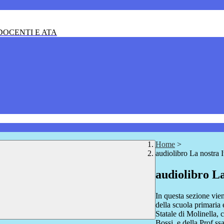
OCENTI E ATA
Home
>
audiolibro La nostra I
audiolibro La
In questa sezione vien
della scuola primaria
Statale di Molinella, 
Bossi e della Prof.ss