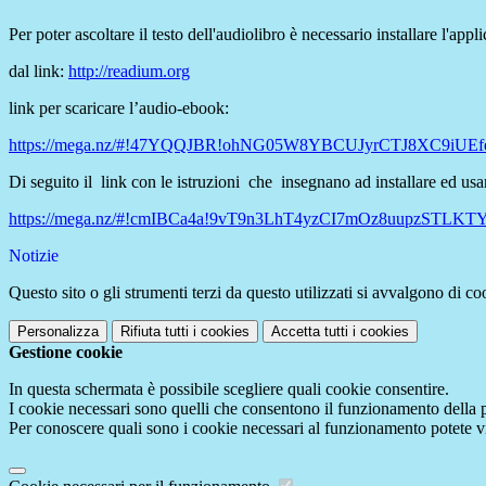
Per poter ascoltare il testo dell'audiolibro è necessario installare l
dal link:
http://readium.org
link per scaricare l’audio-ebook:
https://mega.nz/#!47YQQJBR!ohNG05W8YBCUJyrCTJ8XC9iUEf
Di seguito il link con le istruzioni che insegnano ad installare ed us
https://mega.nz/#!cmIBCa4a!9vT9n3LhT4yzCI7mOz8uupzSTL
Notizie
Questo sito o gli strumenti terzi da questo utilizzati si avvalgono di coo
Personalizza
Rifiuta tutti
i cookies
Accetta tutti
i cookies
Gestione cookie
In questa schermata è possibile scegliere quali cookie consentire.
I cookie necessari sono quelli che consentono il funzionamento della pi
Per conoscere quali sono i cookie necessari al funzionamento potete v