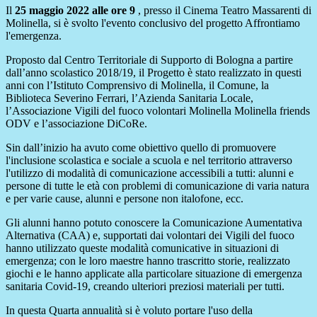
Il
25 maggio 2022 alle ore 9
, presso il Cinema Teatro Massarenti di
Molinella, si è svolto l'evento conclusivo del progetto Affrontiamo
l'emergenza.
Proposto dal Centro Territoriale di Supporto di Bologna a partire
dall’anno scolastico 2018/19, il Progetto è stato realizzato in questi
anni con l’Istituto Comprensivo di Molinella, il Comune, la
Biblioteca Severino Ferrari, l’Azienda Sanitaria Locale,
l’Associazione Vigili del fuoco volontari Molinella Molinella friends
ODV e l’associazione DiCoRe.
Sin dall’inizio ha avuto come obiettivo quello di promuovere
l'inclusione scolastica e sociale a scuola e nel territorio attraverso
l'utilizzo di modalità di comunicazione accessibili a tutti: alunni e
persone di tutte le età con problemi di comunicazione di varia natura
e per varie cause, alunni e persone non italofone, ecc.
Gli alunni hanno potuto conoscere la Comunicazione Aumentativa
Alternativa (CAA) e, supportati dai volontari dei Vigili del fuoco
hanno utilizzato queste modalità comunicative in situazioni di
emergenza; con le loro maestre hanno trascritto storie, realizzato
giochi e le hanno applicate alla particolare situazione di emergenza
sanitaria Covid-19, creando ulteriori preziosi materiali per tutti.
In questa Quarta annualità si è voluto portare l'uso della