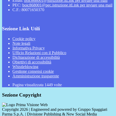
Email:
boic868001@istruzione.it
Link per inviare una mail
PEC:
boic868001@pec.istruzione.it
Link per inviare una mail
C.F.: 80071650370
Sezione Link Utili
Cookie policy
Note legali
Informativa Privacy
Ufficio Relazioni con il Pubblico
Dichiarazione di accessibilità
Obiettivi di accessibilità
Whistleblowing
Gestione consensi cookie
Amministrazione trasparente
Pagina visualizzata
1449
volte
Sezione Copyright
Copyright 2026 | Engineered and powered by Gruppo Spaggiari
Parma S.p.A. | Divisione Publishing & New Social Media