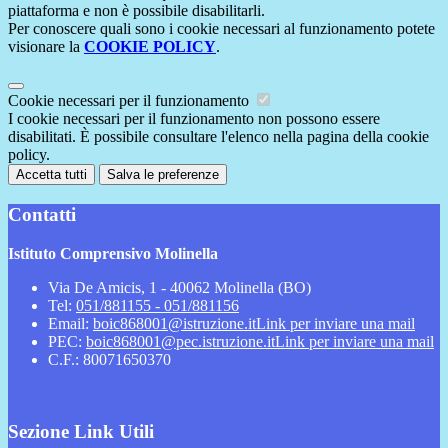
piattaforma e non è possibile disabilitarli.
Per conoscere quali sono i cookie necessari al funzionamento potete
visionare la
COOKIE POLICY
.
Cookie necessari per il funzionamento
I cookie necessari per il funzionamento non possono essere
disabilitati. È possibile consultare l'elenco nella pagina della cookie
policy.
Accetta tutti
Salva le preferenze
Contatti
Istituto Comprensivo Molinella
Via De Amicis, 1 - 40062 Molinella (BO)
Tel:
051/881155 - 051/881156
Email:
boic868001@istruzione.it
Link per inviare una mail
PEC:
boic868001@pec.istruzione.it
Link per inviare una mail
C.F.: 80071650370
Sezione Link Utili