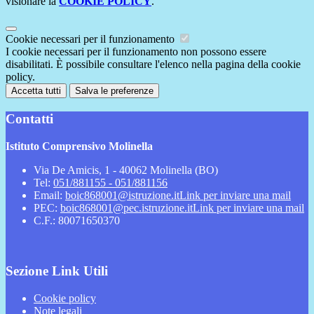
visionare la
COOKIE POLICY
.
Cookie necessari per il funzionamento
I cookie necessari per il funzionamento non possono essere
disabilitati. È possibile consultare l'elenco nella pagina della cookie
policy.
Accetta tutti
Salva le preferenze
Contatti
Istituto Comprensivo Molinella
Via De Amicis, 1 - 40062 Molinella (BO)
Tel:
051/881155 - 051/881156
Email:
boic868001@istruzione.it
Link per inviare una mail
PEC:
boic868001@pec.istruzione.it
Link per inviare una mail
C.F.: 80071650370
Sezione Link Utili
Cookie policy
Note legali