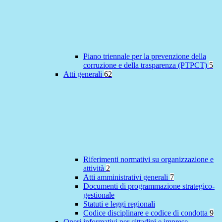
Piano triennale per la prevenzione della
corruzione e della trasparenza (PTPCT)
5
Atti generali
62
Riferimenti normativi su organizzazione e
attività
2
Atti amministrativi generali
7
Documenti di programmazione strategico-
gestionale
Statuti e leggi regionali
Codice disciplinare e codice di condotta
9
Oneri informativi per cittadini e imprese