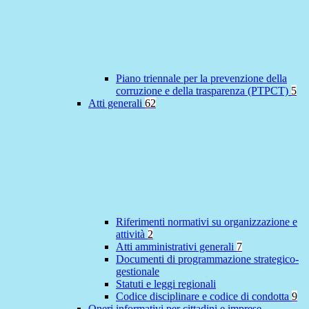
Piano triennale per la prevenzione della
corruzione e della trasparenza (PTPCT)
5
Atti generali
62
Riferimenti normativi su organizzazione e
attività
2
Atti amministrativi generali
7
Documenti di programmazione strategico-
gestionale
Statuti e leggi regionali
Codice disciplinare e codice di condotta
9
Oneri informativi per cittadini e imprese