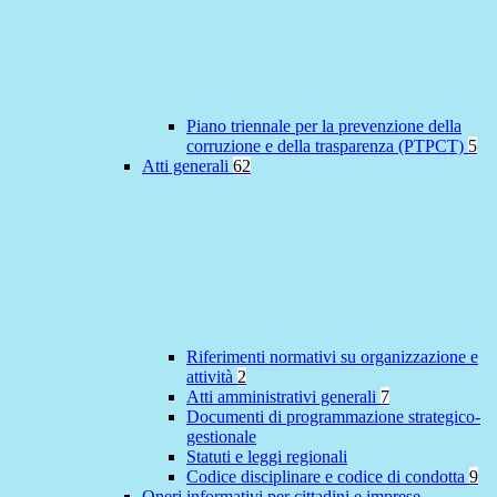
Piano triennale per la prevenzione della
corruzione e della trasparenza (PTPCT)
5
Atti generali
62
Riferimenti normativi su organizzazione e
attività
2
Atti amministrativi generali
7
Documenti di programmazione strategico-
gestionale
Statuti e leggi regionali
Codice disciplinare e codice di condotta
9
Oneri informativi per cittadini e imprese