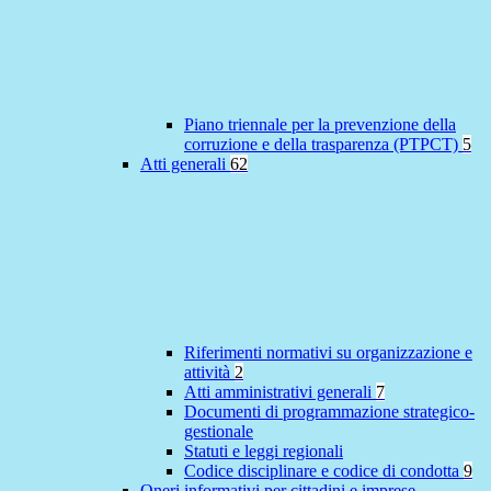
Piano triennale per la prevenzione della
corruzione e della trasparenza (PTPCT)
5
Atti generali
62
Riferimenti normativi su organizzazione e
attività
2
Atti amministrativi generali
7
Documenti di programmazione strategico-
gestionale
Statuti e leggi regionali
Codice disciplinare e codice di condotta
9
Oneri informativi per cittadini e imprese