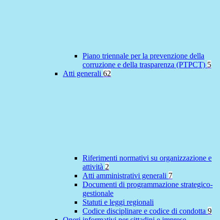
Piano triennale per la prevenzione della
corruzione e della trasparenza (PTPCT)
5
Atti generali
62
Riferimenti normativi su organizzazione e
attività
2
Atti amministrativi generali
7
Documenti di programmazione strategico-
gestionale
Statuti e leggi regionali
Codice disciplinare e codice di condotta
9
Oneri informativi per cittadini e imprese