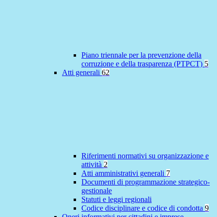
Piano triennale per la prevenzione della
corruzione e della trasparenza (PTPCT)
5
Atti generali
62
Riferimenti normativi su organizzazione e
attività
2
Atti amministrativi generali
7
Documenti di programmazione strategico-
gestionale
Statuti e leggi regionali
Codice disciplinare e codice di condotta
9
Oneri informativi per cittadini e imprese