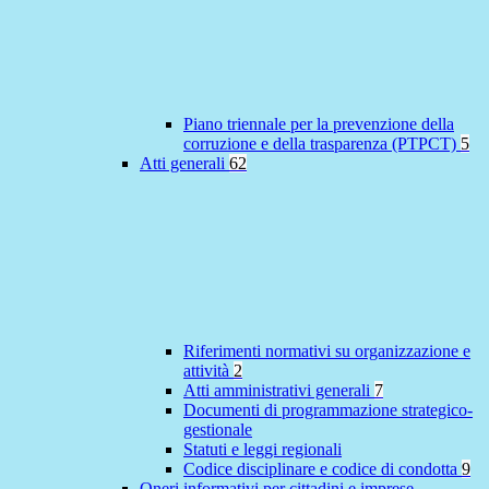
Piano triennale per la prevenzione della
corruzione e della trasparenza (PTPCT)
5
Atti generali
62
Riferimenti normativi su organizzazione e
attività
2
Atti amministrativi generali
7
Documenti di programmazione strategico-
gestionale
Statuti e leggi regionali
Codice disciplinare e codice di condotta
9
Oneri informativi per cittadini e imprese